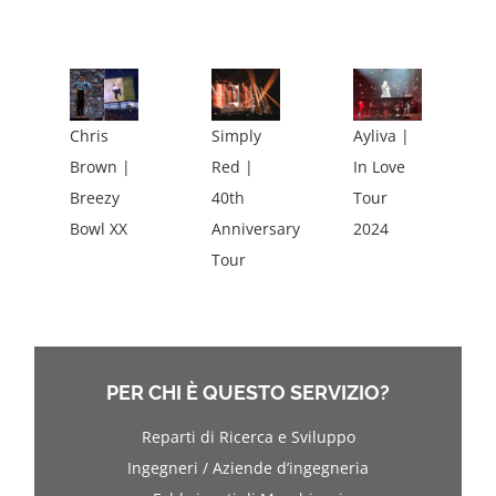
Chris
Simply
Ayliva |
Brown |
Red |
In Love
Breezy
40th
Tour
Bowl XX
Anniversary
2024
Tour
PER CHI È QUESTO SERVIZIO?
Reparti di Ricerca e Sviluppo
Ingegneri / Aziende d’ingegneria