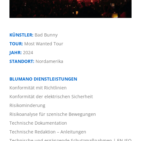
KÜNSTLER:
Bad Bunny
TOUR:
Most Wanted Tour
JAHR:
2024
STANDORT:
Nordamerika
BLUMANO DIENSTLEISTUNGEN
Konformität mit Richtlinien
Konformität der elektrischen Sicherheit
Risikominderung
Risikoanalyse für szenische Bewegungen
Technische Dokumentation
Technische Redaktion – Anleitungen
Technische und ergänzende Schutzmaßnahmen | EN ISO