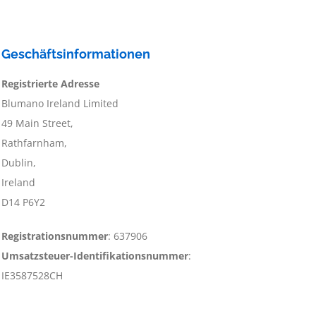
Geschäftsinformationen
Registrierte Adresse
Blumano Ireland Limited
49 Main Street,
Rathfarnham,
Dublin,
Ireland
D14 P6Y2
Registrationsnummer
: 637906
Umsatzsteuer-Identifikationsnummer
:
IE3587528CH