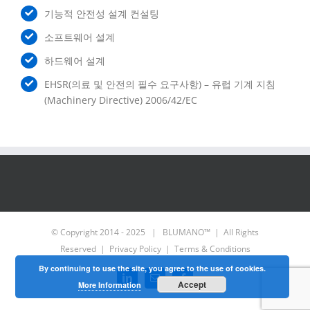
기능적 안전성 설계 컨설팅
소프트웨어 설계
하드웨어 설계
EHSR(의료 및 안전의 필수 요구사항) – 유럽 기계 지침
(Machinery Directive) 2006/42/EC
© Copyright 2014 - 2025 | BLUMANO™ | All Rights
Reserved |
Privacy Policy
|
Terms & Conditions
By continuing to use the site, you agree to the use of cookies.
LinkedIn
Email
Facebook
Accept
More Information